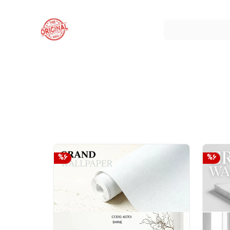
%
6
%
6