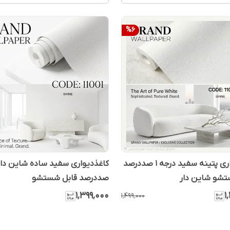
%
6
کاغذدیواری پتینه سفید درجه 1 صددرصد
تشو شاین دار
صددرصد قابل شستشو
۱٬۳۹۹٬۰۰۰
۱
۱٬۴۹۹٬۰۰۰