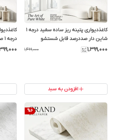
کاغذدیواری پتینه ریز ساده سفید درجه 1
کاغذدیوا
شاین دار صددرصد قابل شستشو
درجه 1 صددرصد قابل شستشو
٬۳۹۹٬۰۰۰
۱٬۳۹۹٬۰۰۰
۱٬۴۹۹٬۰۰۰
افزودن به سبد
%
6