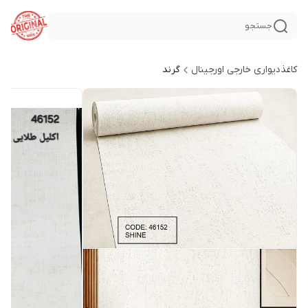
جستجو
کاغذدیواری خارجی اورجینال
گرند