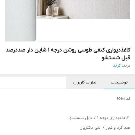
کاغذدیواری کنفی طوسی روشن درجه 1 شاین دار صددرصد
قبل شستشو
برند:
گرند
توضیحات
نظرات کاربران
کد 46101
کاغذدیواری درجه 1 / قابل شستشو
ضد گرد و غبار / انتی باکتریال