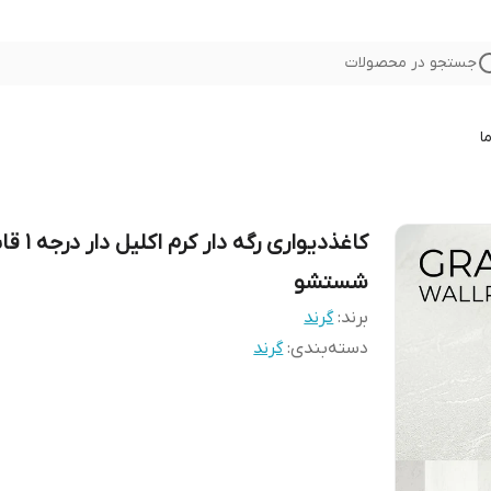
جستجو در محصولات
ا
کاغذدیواری رگه دار کرم اک
شستشو
برند:
گرند
دسته‌بندی
:
گرند