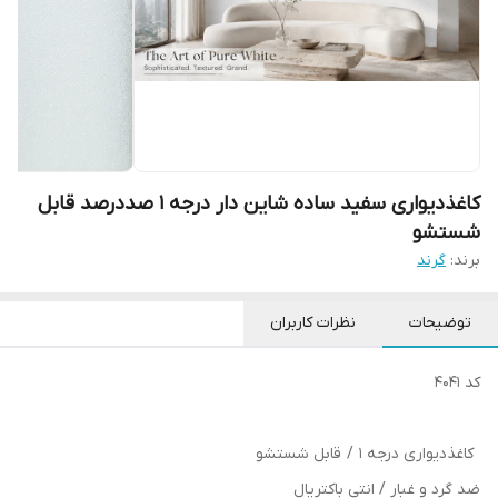
کاغذدیواری سفید ساده شاین دار درجه 1 صددرصد قابل
شستشو
برند:
گرند
توضیحات
نظرات کاربران
کد 4041
کاغذدیواری درجه 1 / قابل شستشو
ضد گرد و غبار / انتی باکتریال