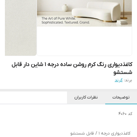
کاغذدیواری رنگ کرم روشن ساده درجه 1 شاین دار قابل
شستشو
برند:
گرند
توضیحات
نظرات کاربران
کد 4060
کاغذدیواری درجه 1 / قابل شستشو