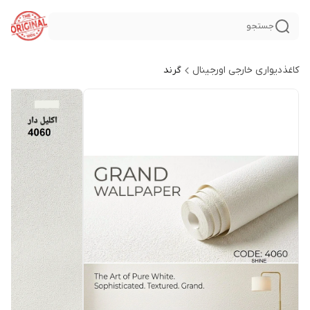
جستجو
کاغذدیواری خارجی اورجینال
گرند