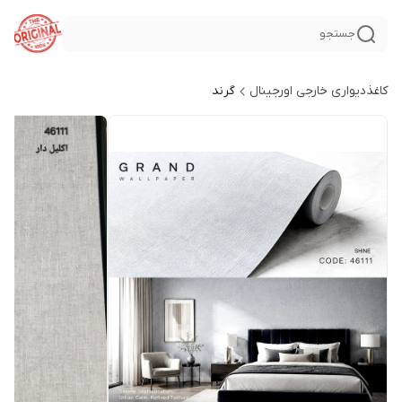
جستجو
کاغذدیواری خارجی اورجینال
گرند