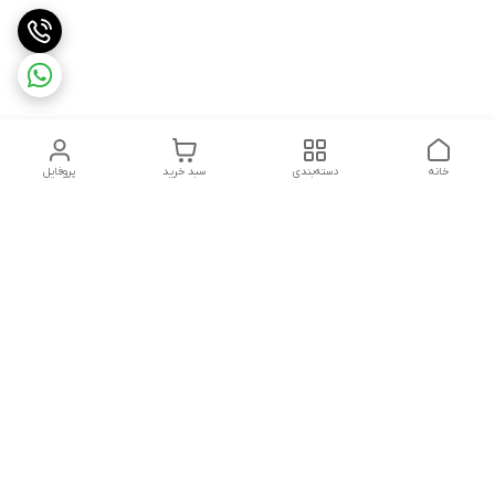
خانه
دسته‌بندی
سبد خرید
پروفایل
دسترسی سریع
تماس با ما
قوانین و مقررات
هفت روز هفته ، ۲۴ ساعت شبانه‌روز پاسخگوی شما هستیم
شماره تماس
09913632270