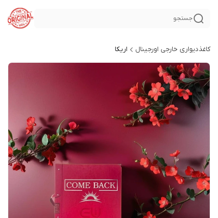
جستجو
کاغذدیواری خارجی اورجینال
اریکا