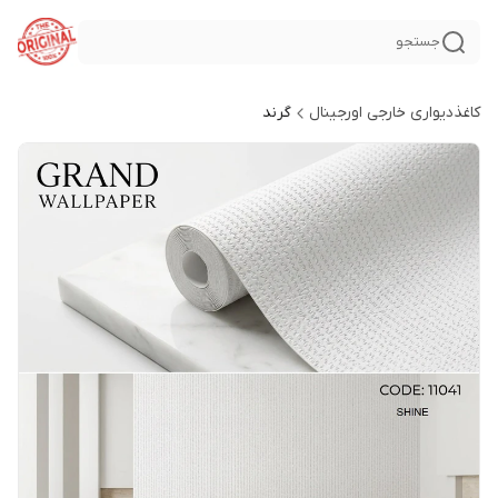
جستجو
کاغذدیواری خارجی اورجینال
گرند