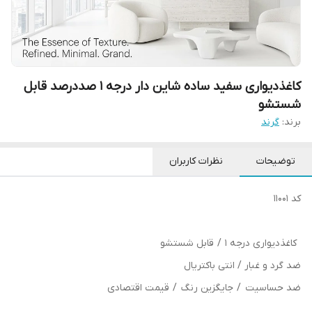
کاغذدیواری سفید ساده شاین دار درجه 1 صددرصد قابل
شستشو
برند:
گرند
توضیحات
نظرات کاربران
کد 11001
کاغذدیواری درجه 1 / قابل شستشو
ضد گرد و غبار / انتی باکتریال
ضد حساسیت / جایگزین رنگ / قیمت اقتصادی