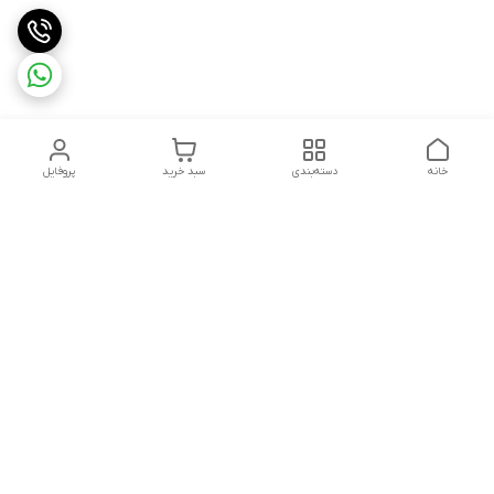
خانه
دسته‌بندی
سبد خرید
پروفایل
دسترسی سریع
تماس با ما
قوانین و مقررات
هفت روز هفته ، ۲۴ ساعت شبانه‌روز پاسخگوی شما هستیم
شماره تماس
09913632270