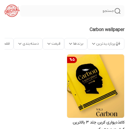
جستجو
Carbon wallpaper
پربازدیدترین
برندها
قیمت
دسته‌بندی
فقط م
%
5
کاغذدیواری کربن جلد ۳ بالاترین