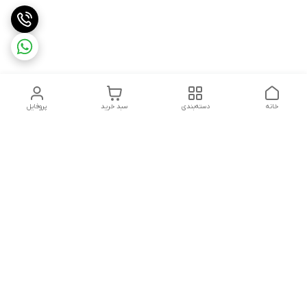
خانه
دسته‌بندی
سبد خرید
پروفایل
دسترسی سریع
تماس با ما
قوانین و مقررات
هفت روز هفته ، ۲۴ ساعت شبانه‌روز پاسخگوی شما هستیم
شماره تماس
09913632270