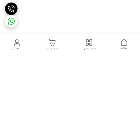
خانه
دسته‌بندی
سبد خرید
پروفایل
دسترسی سریع
تماس با ما
قوانین و مقررات
هفت روز هفته ، ۲۴ ساعت شبانه‌روز پاسخگوی شما هستیم
شماره تماس
09913632270