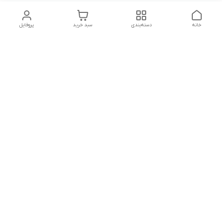
خانه
دسته‌بندی
سبد خرید
پروفایل
دسترسی سریع
تماس با ما
قوانین و مقررات
هفت روز هفته ، ۲۴ ساعت شبانه‌روز پاسخگوی شما هستیم
شماره تماس
09913632270