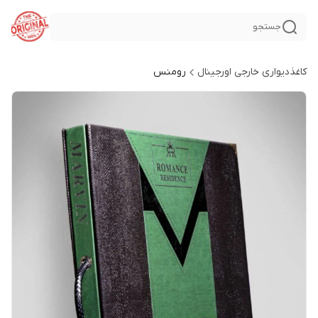
جستجو
کاغذدیواری خارجی اورجینال
رومنس