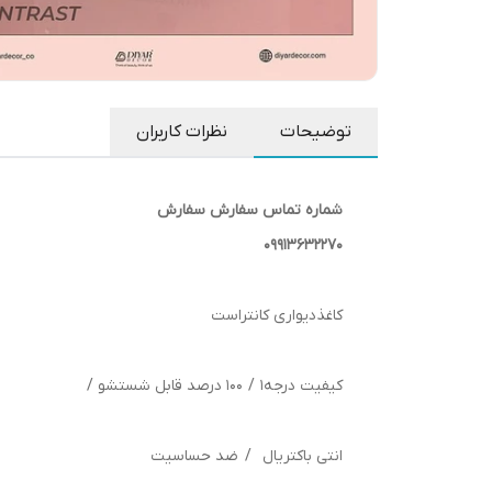
توضیحات
نظرات کاربران
شماره تماس سفارش سفارش
09913632270
کاغذدیواری کانتراست
کیفیت درجه1 / 100 درصد قابل شستشو /
انتی باکتریال / ضد حساسیت