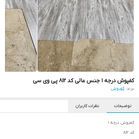
کفپوش درجه 1 جنس عالی کد 812 پی وی سی
برند:
کفپوش
توضیحات
نظرات کاربران
کفپوش درجه 1
کد 812