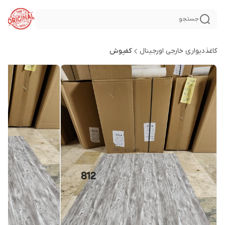
جستجو
کاغذدیواری خارجی اورجینال
کفپوش