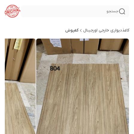
جستجو
کاغذدیواری خارجی اورجینال
کفپوش