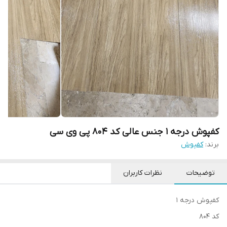
کفپوش درجه 1 جنس عالی کد 804 پی وی سی
برند:
کفپوش
توضیحات
نظرات کاربران
کفپوش درجه 1
کد 804