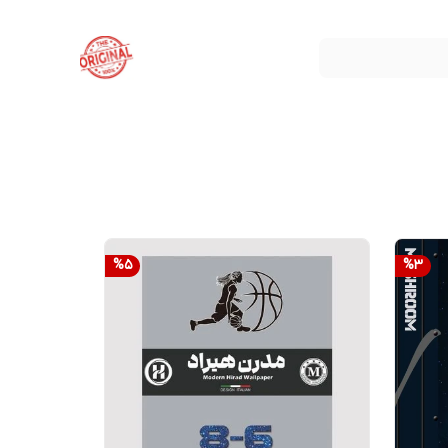
%
5
%
3