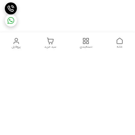
خانه
دسته‌بندی
سبد خرید
پروفایل
دسترسی سریع
تماس با ما
قوانین و مقررات
هفت روز هفته ، ۲۴ ساعت شبانه‌روز پاسخگوی شما هستیم
شماره تماس
09913632270